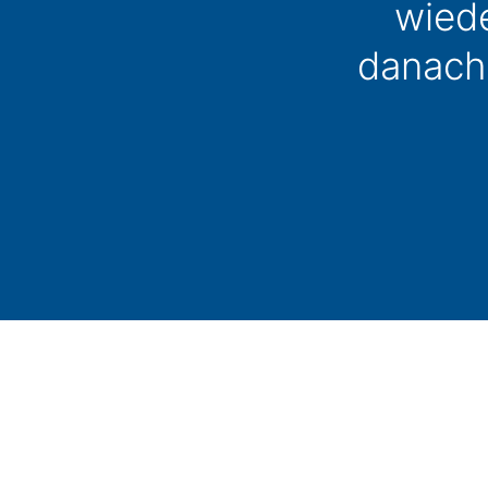
wied
danach 