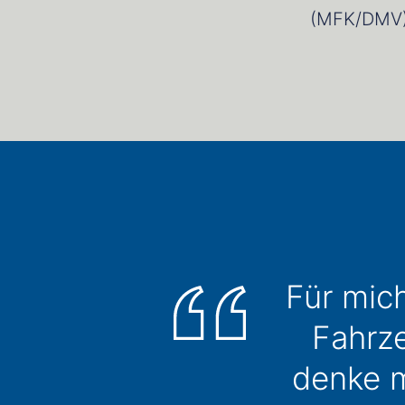
(MFK/DMV) 
Bloc
Für mich
Fahrze
denke m