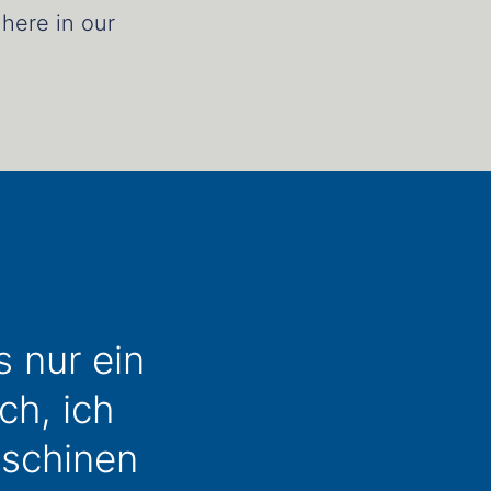
here in our
s nur ein
ch, ich
aschinen