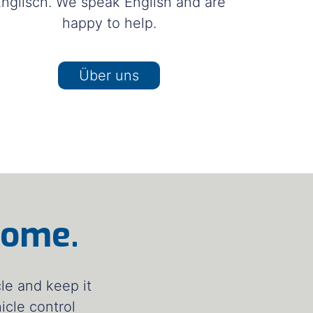
nglisch. We speak English and are
happy to help.
Über uns
come.
le and keep it
icle control